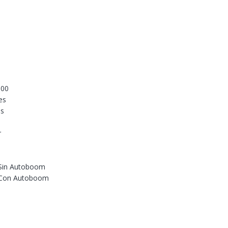
300
es
es
r
– Sin Autoboom
– Con Autoboom