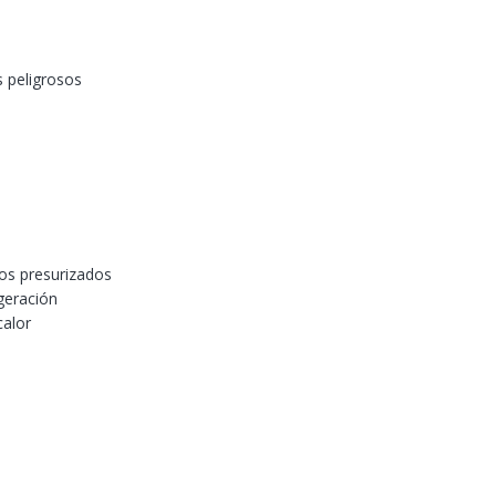
 peligrosos
dos presurizados
geración
calor