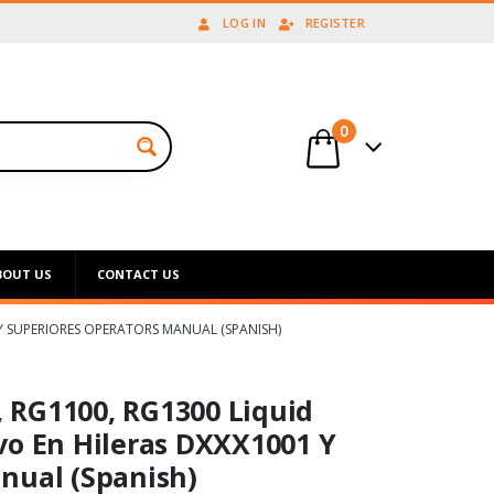
LOG IN
REGISTER
0
BOUT US
CONTACT US
Y SUPERIORES OPERATORS MANUAL (SPANISH)
 RG1100, RG1300 Liquid
vo En Hileras DXXX1001 Y
nual (Spanish)