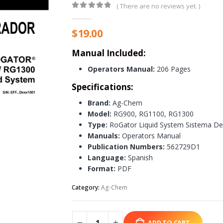
( There are no reviews yet. )
0
out of 5
$
19.00
Manual Included:
Operators Manual:
206 Pages
Specifications:
Brand:
Ag-Chem
Model:
RG900, RG1100, RG1300
Type:
RoGator Liquid System Sistema De 
Manuals:
Operators Manual
Publication Numbers:
562729D1
Language:
Spanish
Format:
PDF
Category:
Ag-Chem
ADD TO CART