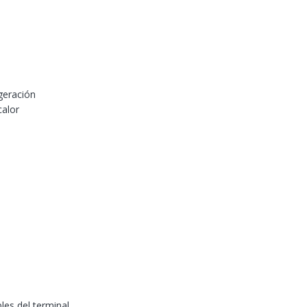
geración
calor
l
les del terminal