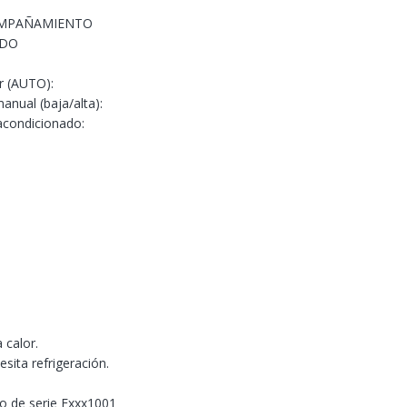
EMPAÑAMIENTO
ADO
r (AUTO):
anual (baja/alta):
acondicionado:
 calor.
sita refrigeración.
ro de serie Exxx1001