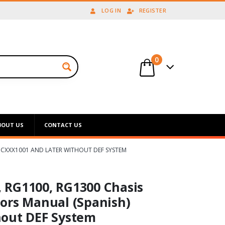
LOG IN
REGISTER
0
BOUT US
CONTACT US
 CXXX1001 AND LATER WITHOUT DEF SYSTEM
 RG1100, RG1300 Chasis
ors Manual (Spanish)
hout DEF System