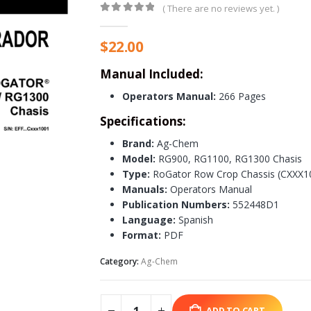
( There are no reviews yet. )
0
out of 5
$
22.00
Manual Included:
Operators Manual:
266 Pages
Specifications:
Brand:
Ag-Chem
Model:
RG900, RG1100, RG1300 Chasis
Type:
RoGator Row Crop Chassis (CXXX10
Manuals:
Operators Manual
Publication Numbers:
552448D1
Language:
Spanish
Format:
PDF
Category:
Ag-Chem
ADD TO CART